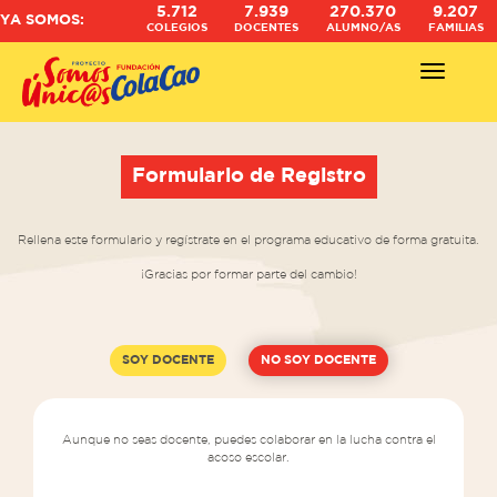
5.712
7.939
270.370
9.207
YA SOMOS:
COLEGIOS
DOCENTES
ALUMNO/AS
FAMILIAS
Abrir - Ce
Formulario de Registro
Rellena este formulario y regístrate en el programa educativo de forma gratuita.
¡Gracias por formar parte del cambio!
SOY DOCENTE
NO SOY DOCENTE
Aunque no seas docente, puedes colaborar en la lucha contra el
acoso escolar.