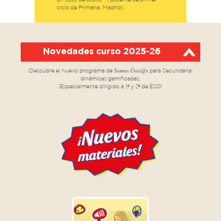
un caso de acoso”. (docente de primer
ciclo de Primaria, Madrid).
Novedades curso 2025-26
Somos Únic@s
¡Descubre el nuevo programa de
para Secundaria:
dinámicas gamificadas.
¡Especialmente dirigido a 1º y 2º de ESO!