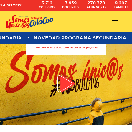
5.712
7.939
270.370
9.207
YA SOMOS:
COLEGIOS
DOCENTES
ALUMNO/AS
FAMILIAS
Abrir - Ce
NDARIA
NOVEDAD PROGRAMA SECUNDARIA
Descubre en este vídeo todas las claves del programa