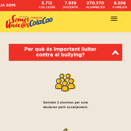
5.712
7.939
270.370
9.206
JA SOM:
COL·LEGIS
DOCENTS
ALUMNE/ES
FAMÍLIES
Abrir - Ce
Per què és important lluitar
contra el bullying?
Gairebé 2 alumnes per aula
declaren patir assetjament.