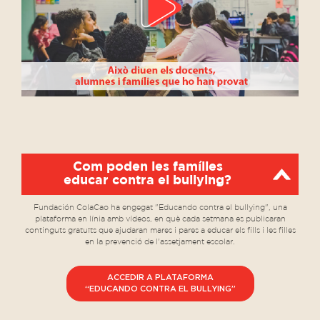
Com poden les famílies
educar contra el bullying?
Fundación ColaCao ha engegat "Educando contra el bullying", una
plataforma en línia amb vídeos, en què cada setmana es publicaran
continguts gratuïts que ajudaran mares i pares a educar els fills i les filles
en la prevenció de l'assetjament escolar.
ACCEDIR A PLATAFORMA
“EDUCANDO CONTRA EL BULLYING”