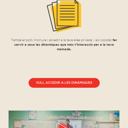
També et pots inscriure i accedir a la teva àrea privada, i així podràs
fer
servir a casa les dinàmiques que més t'interessin per a la teva
mainada.
VULL ACCEDIR A LES DINÀMIQUES