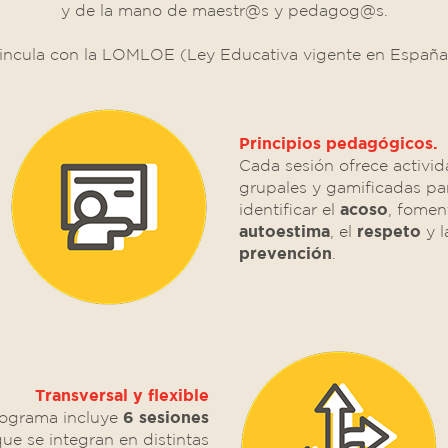
y de la mano de maestr@s y pedagog@s.
incula con la LOMLOE (Ley Educativa vigente en España
Principios pedagógicos.
Cada sesión ofrece activi
grupales y gamificadas pa
identificar el
acoso
, fomen
autoestima
, el
respeto
y l
prevención
.
Transversal y flexible
rograma incluye
6 sesiones
que se integran en distintas