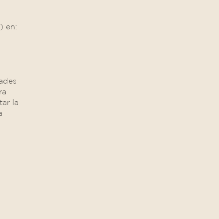
) en:
dades
ra
tar la
a