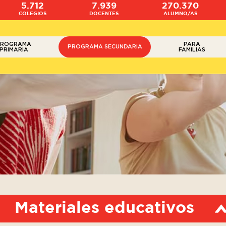
5.712
7.939
270.370
COLEGIOS
DOCENTES
ALUMNO/AS
PROGRAMA
PARA
PROGRAMA SECUNDARIA
PRIMARIA
FAMILIAS
Materiales educativos