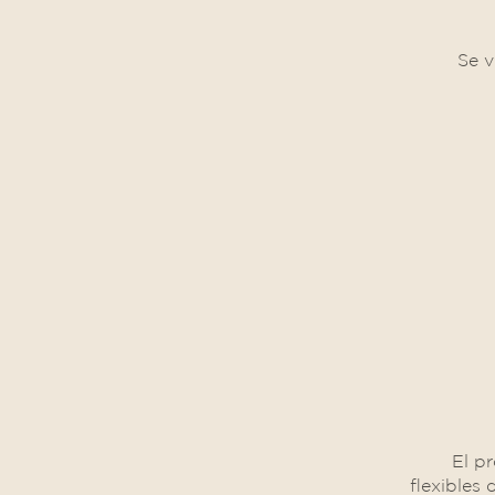
Se v
El p
flexibles 