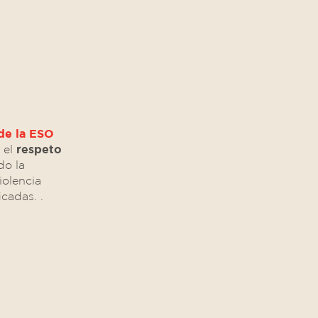
 de la ESO
, el
respeto
do la
iolencia
cadas. .