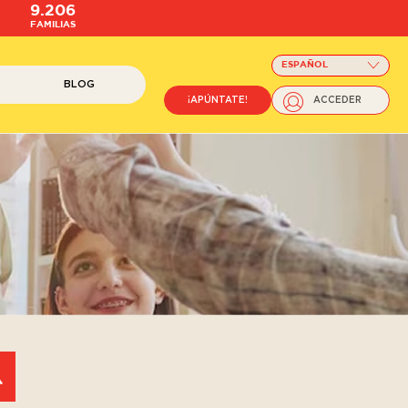
9.206
FAMILIAS
ESPAÑOL
BLOG
¡APÚNTATE!
ACCEDER